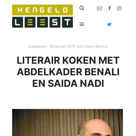
Zoeken
Hoofdmenu
Geüpdatet:
30 januari 2015
door
Diane Wevers
LITERAIR KOKEN MET
ABDELKADER BENALI
EN SAIDA NADI