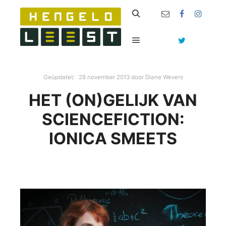
Zoeken
Hoofdmenu
Geüpdatet:
28 november 2013
door
Diane Wevers
HET (ON)GELIJK VAN
SCIENCEFICTION:
IONICA SMEETS