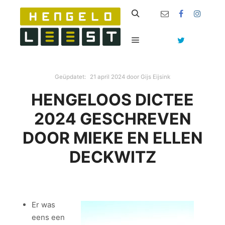
Zoeken
Hoofdmenu
Geüpdatet:
21 april 2024
door
Gijs Eijsink
HENGELOOS DICTEE
2024 GESCHREVEN
DOOR MIEKE EN ELLEN
DECKWITZ
Er was
eens een