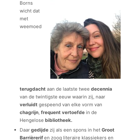
Borns
wicht dat
met
weemoed
terugdacht
aan de laatste twee
decennia
van de twintigste eeuw waarin zij, naar
verluidt
gespeend van elke vorm van
chagrijn
,
frequent
vertoefde
in de
Hengelose
bibliotheek.
Daar
gedijde
zij als een spons in het
Groot
Barrièrerif
en zoog literaire klassiekers en