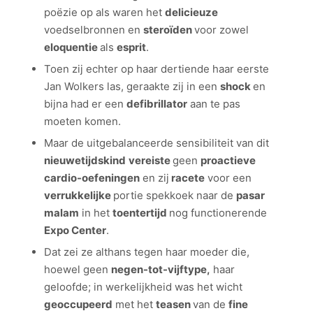
poëzie op als waren het
delicieuze
voedselbronnen en
steroïden
voor zowel
eloquentie
als
esprit
.
Toen zij echter op haar dertiende haar eerste
Jan Wolkers las, geraakte zij in een
shock
en
bijna had er een
defibrillator
aan te pas
moeten komen.
Maar de uitgebalanceerde sensibiliteit van dit
nieuwetijdskind
vereiste
geen
proactieve
cardio-oefeningen
en zij
racete
voor een
verrukkelijke
portie spekkoek naar de
pasar
malam
in het
toentertijd
nog functionerende
Expo Center
.
Dat zei ze althans tegen haar moeder die,
hoewel geen
negen-tot-vijftype,
haar
geloofde; in werkelijkheid was het wicht
geoccupeerd
met het
teasen
van de
fine