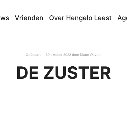
uws
Vrienden
Over Hengelo Leest
Ag
Geüpdatet:
30 oktober 2023
door
Diane Wevers
DE ZUSTER