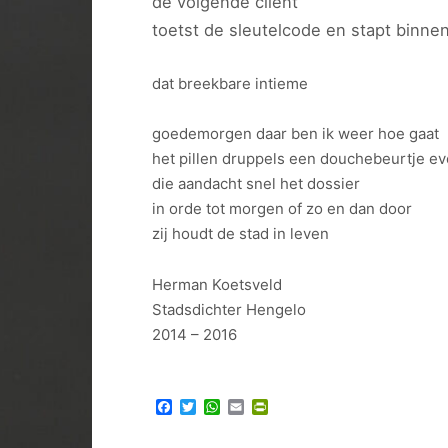
de volgende cliënt
toetst de sleutelcode en stapt binne
dat breekbare intieme
goedemorgen daar ben ik weer hoe gaat
het pillen druppels een douchebeurtje e
die aandacht snel het dossier
in orde tot morgen of zo en dan door
zij houdt de stad in leven
Herman Koetsveld
Stadsdichter Hengelo
2014 – 2016
Facebook
Twitter
WhatsApp
Email
PrintFriendly