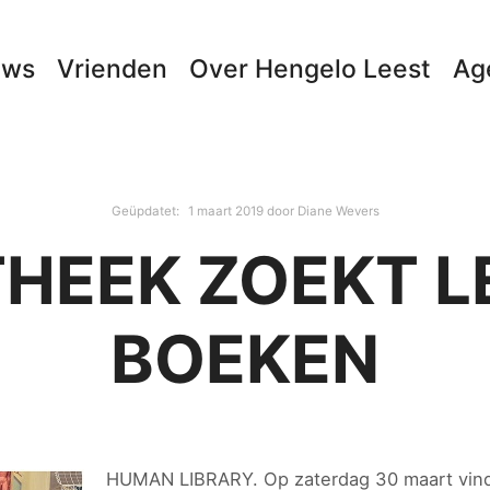
uws
Vrienden
Over Hengelo Leest
Ag
Geüpdatet:
1 maart 2019
door
Diane Wevers
THEEK ZOEKT 
BOEKEN
HUMAN LIBRARY. Op zaterdag 30 maart vind