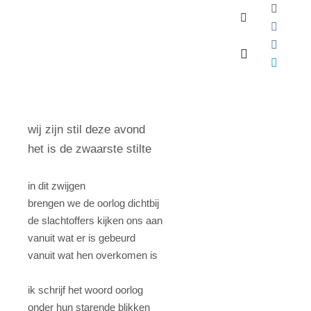
Geüpdatet:
8 november 2023
door
Diane Wevers
Zoeken
4 MEI
Hoofdmenu
wij zijn stil deze avond
het is de zwaarste stilte
in dit zwijgen
brengen we de oorlog dichtbij
de slachtoffers kijken ons aan
vanuit wat er is gebeurd
vanuit wat hen overkomen is
ik schrijf het woord oorlog
onder hun starende blikken