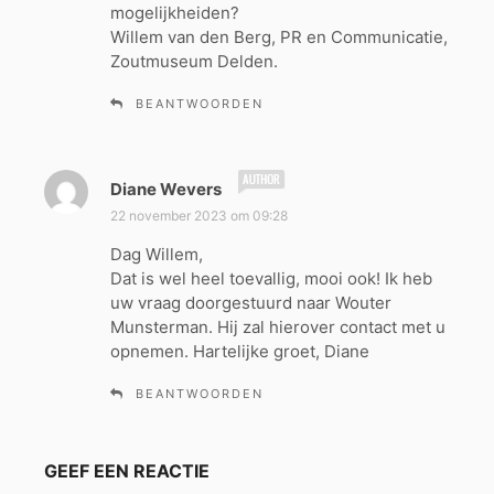
mogelijkheiden?
Willem van den Berg, PR en Communicatie,
Zoutmuseum Delden.
BEANTWOORDEN
s
Diane Wevers
c
22 november 2023 om 09:28
h
Dag Willem,
r
Dat is wel heel toevallig, mooi ook! Ik heb
e
uw vraag doorgestuurd naar Wouter
e
Munsterman. Hij zal hierover contact met u
f
opnemen. Hartelijke groet, Diane
:
BEANTWOORDEN
GEEF EEN REACTIE