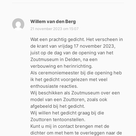
Willem van den Berg
s
c
21 november 2023 om 15:07
h
Wat een prachtig gedicht. Het verscheen in
r
de krant van vrijdag 17 november 2023,
e
juist op de dag van de opening van het
e
Zoutmuseum in Delden, na een
f
verbouwing en herinrichting.
:
Als ceremoniemeester bij die opening heb
ik het gedicht voorgelezen met veel
enthousiaste reacties.
Wij beschikken als Zoutmuseum over een
model van een Zouttoren, zoals ook
afgebeeld bij het gedicht.
Wij willen het gedicht graag bij die
Zouttoren tentoonstellen.
Kunt u mij in contact brengen met de
dichter om met hem te overleggen naar de