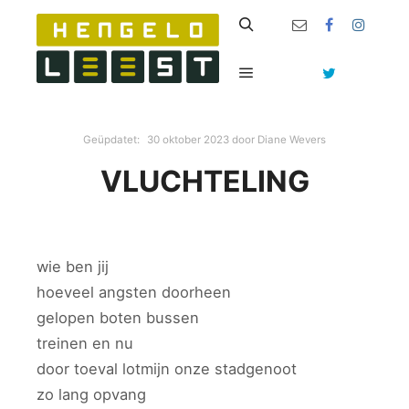
Zoeken
Hoofdmenu
Geüpdatet:
30 oktober 2023
door
Diane Wevers
VLUCHTELING
wie ben jij
hoeveel angsten doorheen
gelopen boten bussen
treinen en nu
door toeval lot
mijn onze stadgenoot
zo lang opvang