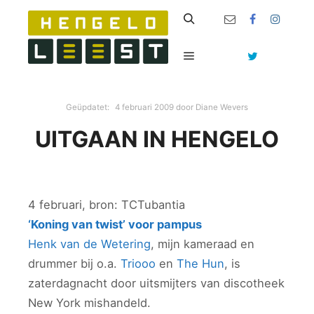
Zoeken
Hoofdmenu
Geüpdatet:
4 februari 2009
door
Diane Wevers
UITGAAN IN HENGELO
4 februari, bron: TCTubantia
‘Koning van twist’ voor pampus
Henk van de Wetering
, mijn kameraad en
drummer bij o.a.
Triooo
en
The Hun
, is
zaterdagnacht door uitsmijters van discotheek
New York mishandeld.