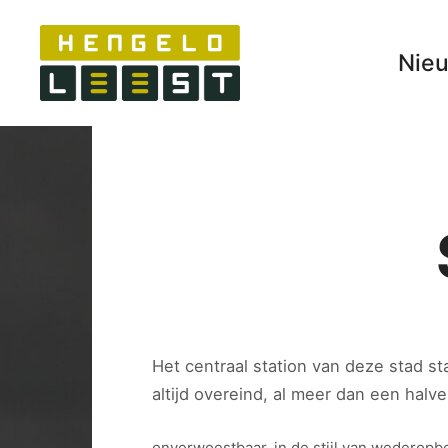
Nie
Het centraal station van deze stad st
altijd overeind, al meer dan een halv
onverwoestbaar, in de stijl van wederopb