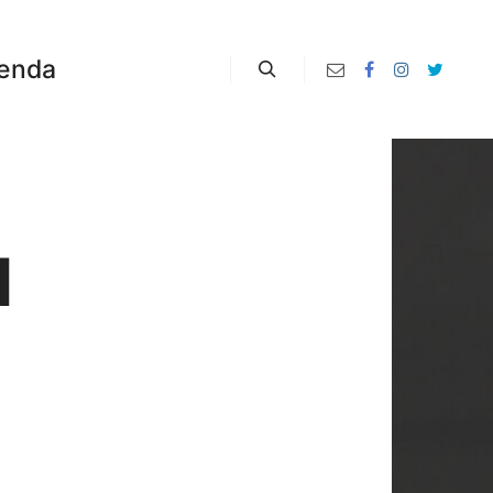
enda
Zoeken
N