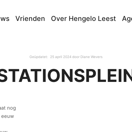
uws
Vrienden
Over Hengelo Leest
Ag
Geüpdatet:
25 april 2024
door
Diane Wevers
STATIONSPLEI
aat nog
e eeuw
ouw.