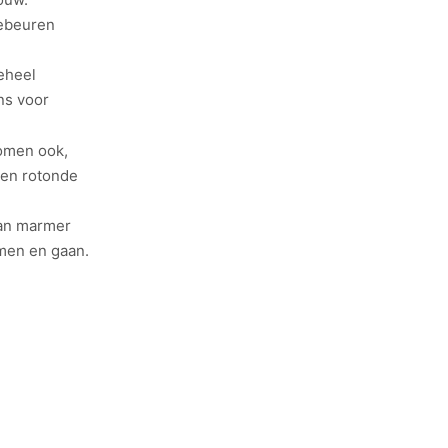
gebeuren
eheel
ns voor
omen ook,
een rotonde
van marmer
omen en gaan.