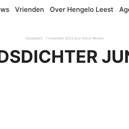
uws
Vrienden
Over Hengelo Leest
Ag
Geüpdatet:
7 november 2023
door
Diane Wevers
DSDICHTER JU