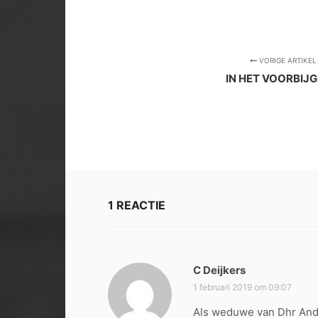
VORIGE ARTIKEL
IN HET VOORBIJ
1 REACTIE
C Deijkers
s
c
1 februari 2019 om 09:07
h
Als weduwe van Dhr Andr
r