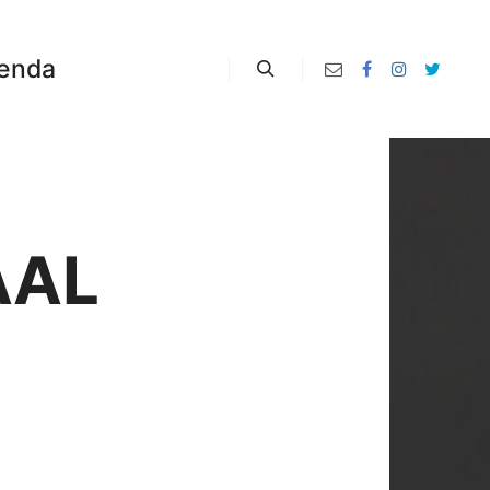
enda
Zoeken
AAL