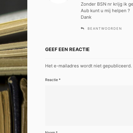
Zonder BSN nr krijg ik g
e
Aub kunt u mij helpen ?
e
Dank
f
:
BEANTWOORDEN
GEEF EEN REACTIE
Het e-mailadres wordt niet gepubliceerd.
Reactie
*
Naam
*