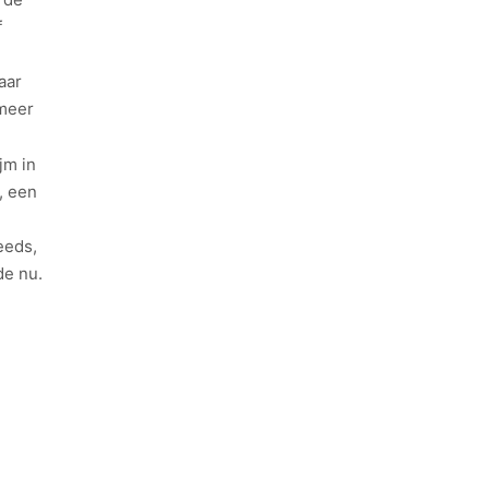
f
aar
 meer
jm in
, een
eeds,
de nu.