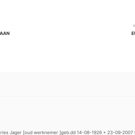
V
GAAN
E
ies Jager [oud werknemer ]geb.dd 14-08-1926 + 23-09-2007 be