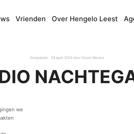
uws
Vrienden
Over Hengelo Leest
Ag
Geüpdatet:
24 april 2024
door
Diane Wevers
DIO NACHTEG
 gingen we
aakten
rde