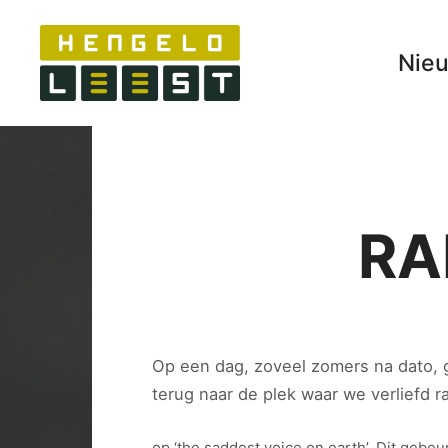
Nie
RA
Op een dag, zoveel zomers na dato,
terug naar de plek waar we verliefd r
op ‘the saddest voice on earth’. Dit gebeu