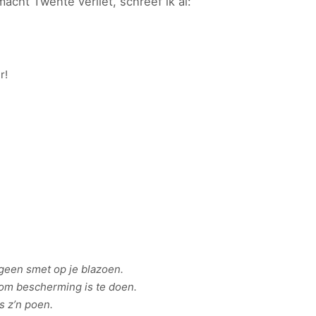
acht Twente verliet, schreef ik al:
r!
t geen smet op je blazoen.
 om bescherming is te doen.
 z’n poen.