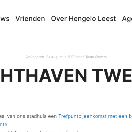
uws
Vrienden
Over Hengelo Leest
Ag
Geüpdatet:
24 augustus 2009
door
Diane Wevers
HTHAVEN TW
aal van ons stadhuis een
Trefpuntbijeenkomst met één b
nte.