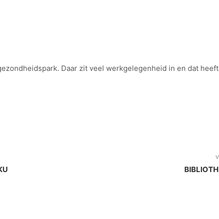
 gezondheidspark. Daar zit veel werkgelegenheid in en dat heef
V
KU
BIBLIOT