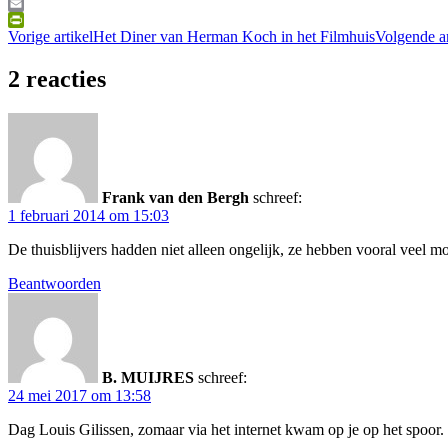
WhatsApp
Email
PrintFriendly
Vorige artikel
Het Diner van Herman Koch in het Filmhuis
Volgende a
2 reacties
Frank van den Bergh
schreef:
1 februari 2014 om 15:03
De thuisblijvers hadden niet alleen ongelijk, ze hebben vooral veel m
Beantwoorden
B. MUIJRES
schreef:
24 mei 2017 om 13:58
Dag Louis Gilissen, zomaar via het internet kwam op je op het spoor.