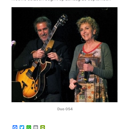
Duo 054
Facebook
Twitter
WhatsApp
Email
PrintFriendly