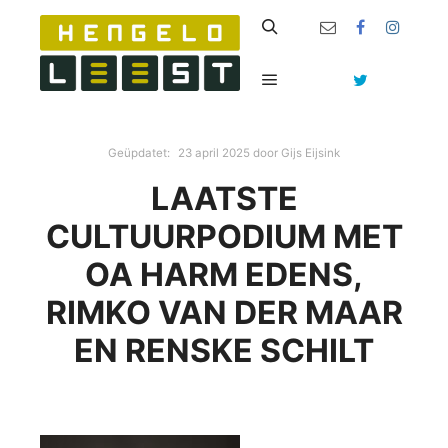
Zoeken
Hoofdmenu
Geüpdatet:
23 april 2025
door
Gijs Eijsink
LAATSTE
CULTUURPODIUM MET
OA HARM EDENS,
RIMKO VAN DER MAAR
EN RENSKE SCHILT