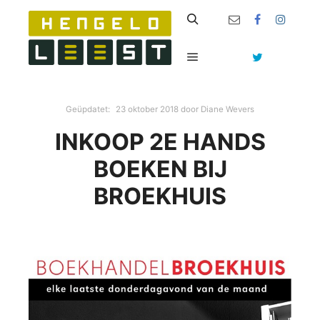
Zoeken
Hoofdmenu
Geüpdatet:
23 oktober 2018
door
Diane Wevers
INKOOP 2E HANDS
BOEKEN BIJ
BROEKHUIS