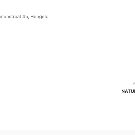
emenstraat 45, Hengelo
V
NATUR