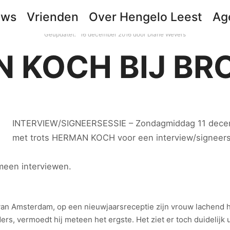
uws
Vrienden
Over Hengelo Leest
Ag
Geüpdatet:
16 december 2016
door
Diane Wevers
 KOCH BIJ BR
INTERVIEW/SIGNEERSESSIE – Zondagmiddag 11 dece
met trots HERMAN KOCH voor een interview/signeerse
meen interviewen.
van Amsterdam, op een nieuwjaarsreceptie zijn vrouw lachend ha
, vermoedt hij meteen het ergste. Het ziet er toch duidelijk uit