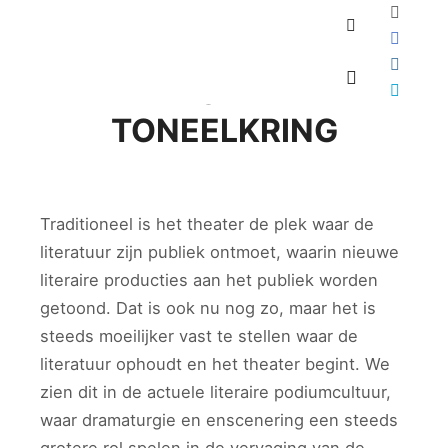
Geüpdatet:
24 april 2013
door
Diane Wevers
Zoeken
DE RABOTHEATER
Hoofdmenu
TONEELKRING
Traditioneel is het theater de plek waar de
literatuur zijn publiek ontmoet, waarin nieuwe
literaire producties aan het publiek worden
getoond. Dat is ook nu nog zo, maar het is
steeds moeilijker vast te stellen waar de
literatuur ophoudt en het theater begint. We
zien dit in de actuele literaire podiumcultuur,
waar dramaturgie en enscenering een steeds