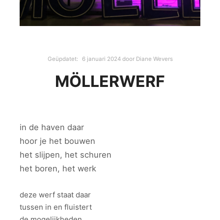
Geüpdatet:
6 januari 2024
door
Diane Wevers
MÖLLERWERF
in de haven daar
hoor je het bouwen
het slijpen, het schuren
het boren, het werk
deze werf staat daar
tussen in en fluistert
de mogelijkheden