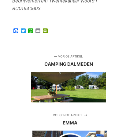
Bedrijventerrein Twentekanaal-Noord I
BU01640603
Facebook
Twitter
WhatsApp
Email
PrintFriendly
VORIGE ARTIKEL
CAMPING DALMEDEN
VOLGENDE ARTIKEL
EMMA