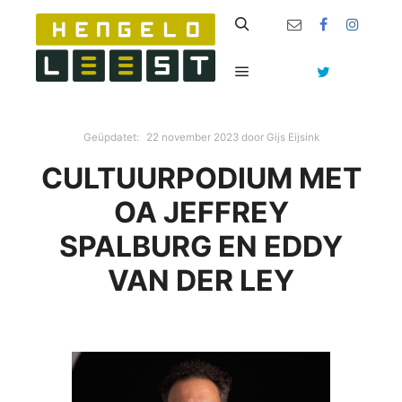
Zoeken
Hoofdmenu
Geüpdatet:
22 november 2023
door
Gijs Eijsink
CULTUURPODIUM MET
OA JEFFREY
SPALBURG EN EDDY
VAN DER LEY