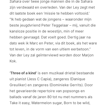
Sahara
over twee jonge mannen die in de Sahara
zijn verdwaald en overleden. Van der Ley zegt met
dit laatste boek een ‘missie te hebben voltooid.’
“Ik heb gedaan wat de jongens – waaronder mijn
beste jeugdvriend Peter Teggelaar – mij, vanuit die
kansloze positie in de woestijn, min of meer
hebben gevraagd. Dat voelt goed. Dertig jaar na
dato wek ik Marc en Peter, via dit boek, als het ware
tot leven, in de vorm van een ultiem eerbetoon.”
Van der Ley zal geïnterviewd worden door Marjon
Kok.
‘
Three of a kind’
is een muzikaal drietal bestaande
uit pianist (Jess C Capia), zangeres (Danique
Greuliker) en zangeres (Dominieke Gerrits). Door
het gevarieerde repertoire van popsongs en
ballads vanaf de jaren 80 tot nu met nummers als
Take it easy, Watermelon sugar, Born to be wild,