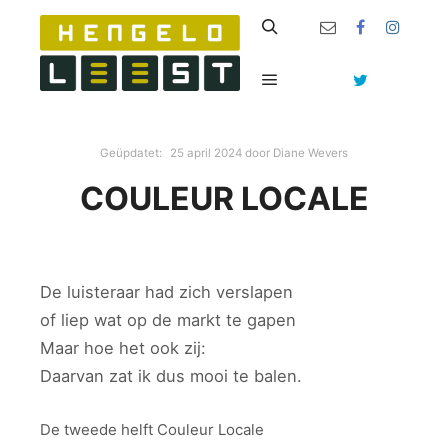
Zoeken
Hoofdmenu
Geüpdatet:
25 april 2024
door
Diane Wevers
COULEUR LOCALE
De luisteraar had zich verslapen
of liep wat op de markt te gapen
Maar hoe het ook zij:
Daarvan zat ik dus mooi te balen.
De tweede helft Couleur Locale