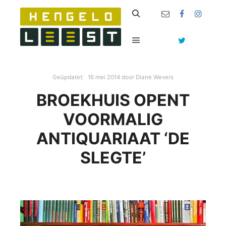
Zoeken
Hoofdmenu
Geüpdatet:
16 mei 2014
door
Diane Wevers
BROEKHUIS OPENT
VOORMALIG
ANTIQUARIAAT ‘DE
SLEGTE’