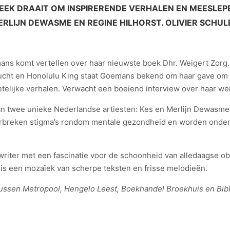
EEK DRAAIT OM INSPIRERENDE VERHALEN EN MEESLEPE
ERLIJN DEWASME EN REGINE HILHORST. OLIVIER SCHU
mans komt vertellen over haar nieuwste boek Dhr. Weigert Zo
ucht en Honolulu King staat Goemans bekend om haar gave om 
elijke verhalen. Verwacht een boeiend interview over haar werk
an twee unieke Nederlandse artiesten: Kes en Merlijn Dewasme
doorbreken stigma’s rondom mentale gezondheid en worden onde
iter met een fascinatie voor de schoonheid van alledaagse obs
k is een mozaïek van scherpe teksten en frisse melodieën.
ussen Metropool, Hengelo Leest, Boekhandel Broekhuis en Bib