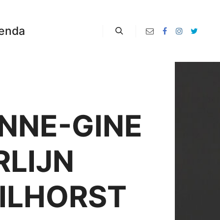
enda
Zoeken
NNE-GINE
RLIJN
ILHORST