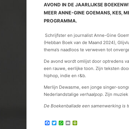
AVOND IN DE JAARLIJKSE BOEKENW
MEER ANNE-GINE GOEMANS, KES, M
PROGRAMMA.
Schrijfster en journalist Anne-Gine Goe
(Hebban Boek van de Maand 2024), Glijvl
thema’s naadloos te verweven tot onverget
De avond wordt omlijst door optredens v
een rauwe, eerlijke toon. Zijn teksten 
hiphop, indie en r&b.
Merlijn Dewasme, een jonge singer-songwr
Nederlandstalige
verhaalpop
. Zijn muzie
De Boekenballade een samenwerking is t
Facebook
Twitter
WhatsApp
Email
PrintFriendly