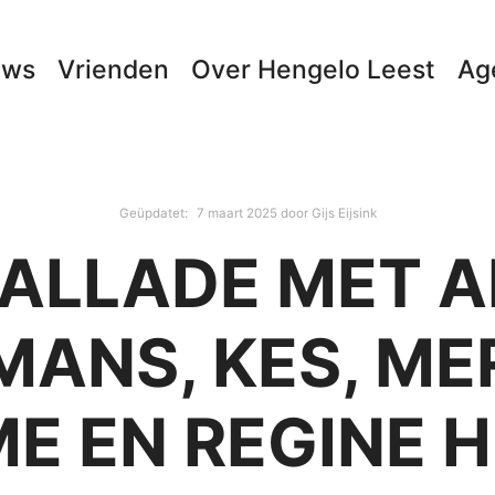
uws
Vrienden
Over Hengelo Leest
Ag
Geüpdatet:
7 maart 2025
door
Gijs Eijsink
ALLADE MET A
ANS, KES, ME
E EN REGINE H