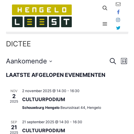
Zoeken
Er zijn geen aankomende evenementen.
Hoofdmenu
DICTEE
EVENE
EV
Aankomende
Zoeken
Lijst
WE
ZOEKE
Selecteer
NAV
een
LAATSTE AFGELOPEN EVENEMENTEN
EN
datum.
WEERG
2 november 2025 @ 14:30
-
16:30
NOV
NAVIGA
2
CULTUURPODIUM
2025
Schouwburg Hengelo
Beursstraat 44, Hengelo
21 september 2025 @ 14:30
-
16:30
SEP
21
CULTUURPODIUM
2025