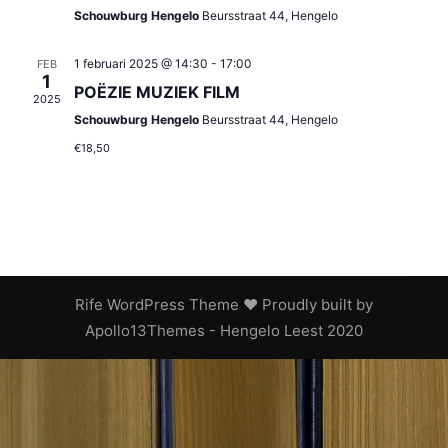
Schouwburg Hengelo
Beursstraat 44, Hengelo
1 februari 2025 @ 14:30
-
17:00
FEB
1
POËZIE MUZIEK FILM
2025
Schouwburg Hengelo
Beursstraat 44, Hengelo
€18,50
Rife
WordPress Theme ♥ Proudly built by
Apollo13Themes
- Hengelo Leest 2020